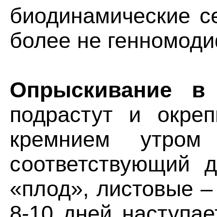
биодинамические се
более не генномод
Опрыскивание в 
подрастут и окре
кремнием утро
соответствующий 
«плод», листовые – 
8-10 дней наступа