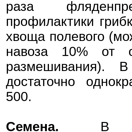
раза фляденпр
профилактики гриб
хвоща полевого (мо
навоза 10% от 
размешивания). 
достаточно однок
500.
Семена.
В биод