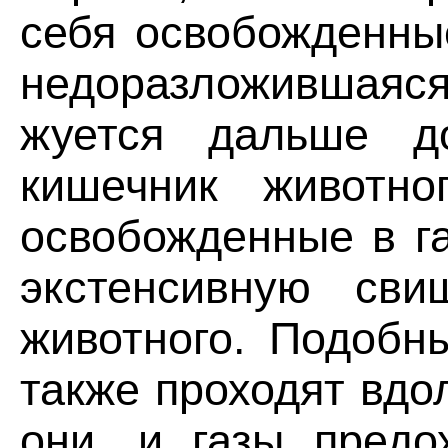
себя освобожденны
недоразложившаяся
жуется дальше до
кишечник животно
освобожденные в г
экстенсивную сви
животного. Подобн
также проходят вдол
они, и газы предо