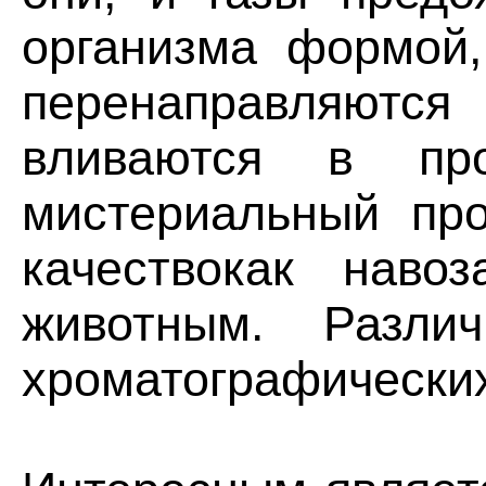
организма формой,
перенаправляются 
вливаются в пр
мистериальный пр
качествокак наво
животным. Разли
хроматографических